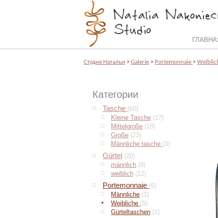
ГЛАВНА
Cтудия Натальи
>
Galerie
>
Portemonnaie
>
Weibli
Категории
Tasche
(60)
Kleine Tasche
(17)
Mittelgroße
(18)
Große
(23)
Männliche tasche
(3)
Gürtel
(20)
männlich
(8)
weiblich
(12)
Portemonnaie
(6)
Männliche
(1)
Weibliche
(5)
Gürteltaschen
(1)