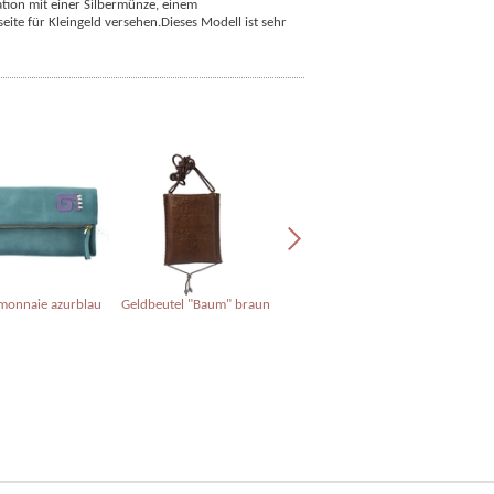
kation mit einer Silbermünze, einem
ite für Kleingeld versehen.
Dieses Modell ist sehr
monnaie azurblau
Geldbeutel "Baum" braun
Geldbeutel "baum"
Port
Schwarz