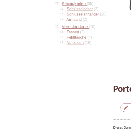
Kleinigkeiten
(35)
Schlüsselhalter
(2)
Schlüsselanhänger
(20)
Armband
(2)
Verschiedene
(10)
Tassen
(2)
Feldflasche
(4)
Notizbuch
(16)
Port
Dieses Dame