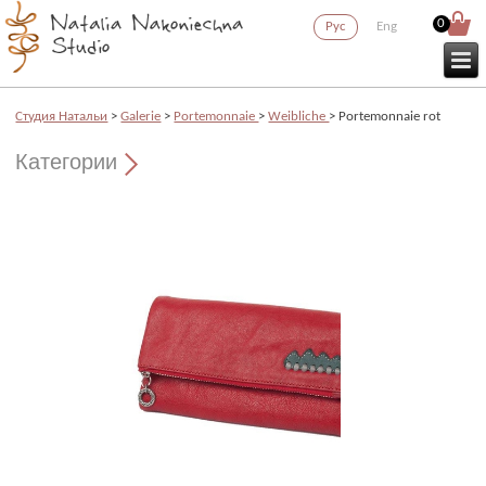
0
Рус
Eng
Cтудия Натальи
>
Galerie
>
Portemonnaie
>
Weibliche
> Portemonnaie rot
Категории