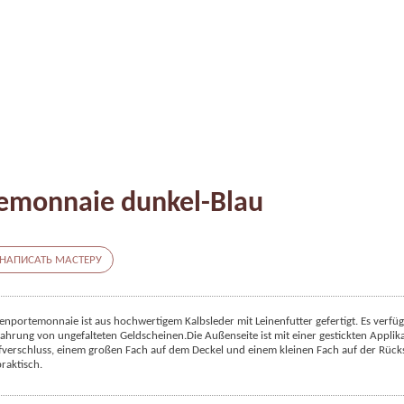
emonnaie dunkel-Blau
НАПИСАТЬ МАСТЕРУ
nportemonnaie ist aus hochwertigem Kalbsleder mit Leinenfutter gefertigt. Es verfügt
ahrung von ungefalteten Geldscheinen.
Die Außenseite ist mit einer gestickten Appli
erschluss, einem großen Fach auf dem Deckel und einem kleinen Fach auf der Rückse
praktisch.