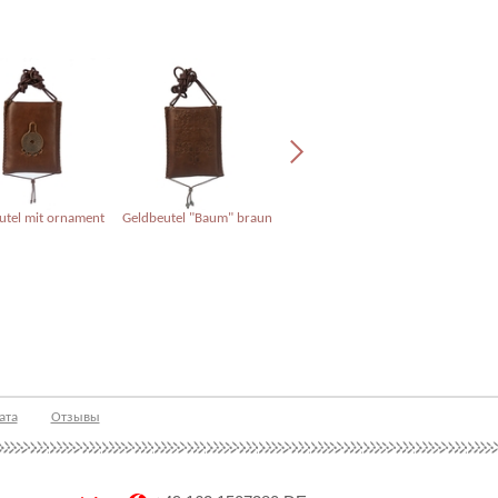
utel mit ornament
Geldbeutel "Baum" braun
Geldbeutel "Blume" silber
geldtasc
ата
Отзывы