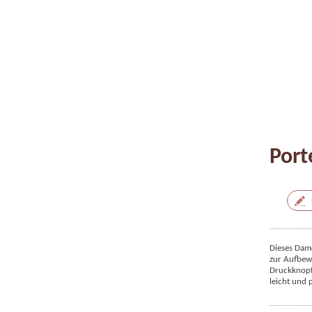
Port
Dieses Dame
zur Aufbew
Druckknopfv
leicht und 