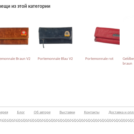
вещи из этой категории
emonnaie Braun V2
Portemonnaie Blau V2
Portemonnaie rot
Geldbe
braun
лерея
Блог
Об авторе
Выставки
Контакты
Доставка и опл