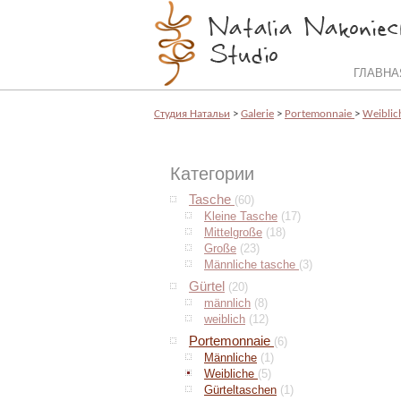
ГЛАВНА
Cтудия Натальи
>
Galerie
>
Portemonnaie
>
Weibli
Категории
Tasche
(60)
Kleine Tasche
(17)
Mittelgroße
(18)
Große
(23)
Männliche tasche
(3)
Gürtel
(20)
männlich
(8)
weiblich
(12)
Portemonnaie
(6)
Männliche
(1)
Weibliche
(5)
Gürteltaschen
(1)