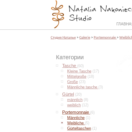
ГЛАВНА
Cтудия Натальи
>
Galerie
>
Portemonnaie
>
Weibli
Категории
Tasche
(60)
Kleine Tasche
(17)
Mittelgroße
(18)
Große
(23)
Männliche tasche
(3)
Gürtel
(20)
männlich
(8)
weiblich
(12)
Portemonnaie
(6)
Männliche
(1)
Weibliche
(5)
Gürteltaschen
(1)