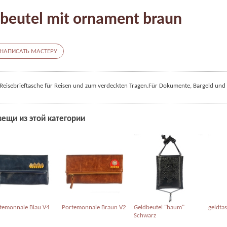
beutel mit ornament braun
НАПИСАТЬ МАСТЕРУ
Reisebrieftasche für Reisen und zum verdeckten Tragen.
Für Dokumente, Bargeld und 
вещи из этой категории
temonnaie Blau V4
Portemonnaie Braun V2
Geldbeutel "baum"
geldta
Schwarz