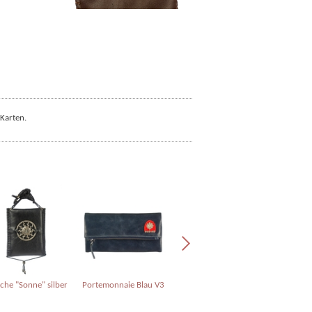
Karten.
sche "Sonne" silber
Portemonnaie Blau V3
Portemonnaie azurblau
Geldbeut