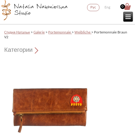
0
Рус
Eng
Cтудия Натальи
>
Galerie
>
Portemonnaie
>
Weibliche
> Portemonnaie Braun
V2
Категории