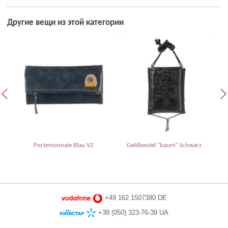
Другие вещи из этой категории
un
Portemonnaie Blau V2
Geldbeutel "baum" Schwarz
+49 162 1507380 DE
+38 (050) 323-76-39 UA