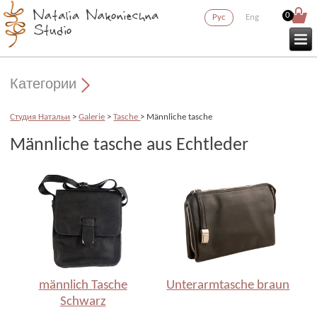
0
Рус
Eng
Категории
Cтудия Натальи
>
Galerie
>
Tasche
> Männliche tasche
Männliche tasche aus Echtleder
männlich Tasche
Unterarmtasche braun
Schwarz