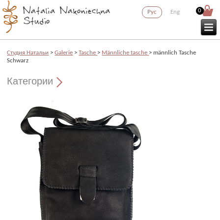
0
Рус
Eng
Cтудия Натальи
>
Galerie
>
Tasche
>
Männliche tasche
> männlich Tasche
Schwarz
Категории