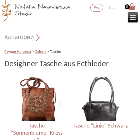
0
Рус
Eng
Категории
Cтудия Натальи
>
Galerie
> Tasche
Desighner Tasche aus Ecthleder
Tasche
Tasche "Linie" Schwarz
"Sonnenblume" Kress