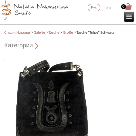
0
Рус
Eng
Cтудия Натальи
>
Galerie
>
Tasche
>
Große
> Tasche "Tulpe" Schwarz
Категории