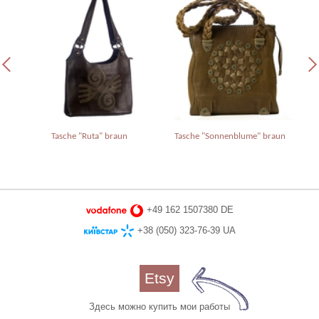
Tasche "Ruta" braun
Tasche "Sonnenblume" braun
Tas
+49 162 1507380 DE
+38 (050) 323-76-39 UA
Etsy
Здесь можно купить мои работы