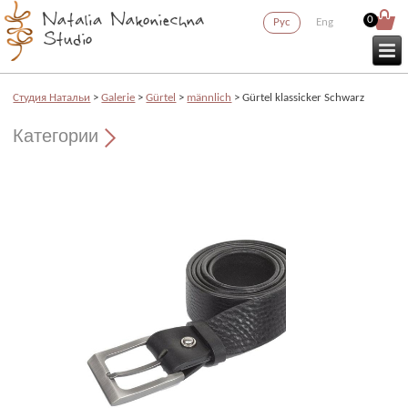
0
Рус
Eng
Cтудия Натальи
>
Galerie
>
Gürtel
>
männlich
> Gürtel klassicker Schwarz
Категории