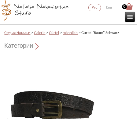
0
Рус
Eng
Cтудия Натальи
>
Galerie
>
Gürtel
>
männlich
> Gurtel "Baum" Schwarz
Категории