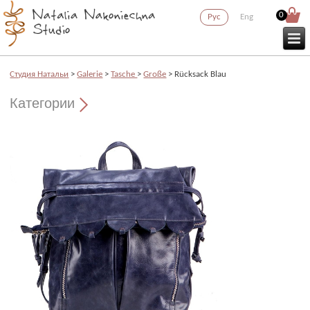
0
Рус
Eng
Cтудия Натальи
>
Galerie
>
Tasche
>
Große
> Rücksack Blau
Категории