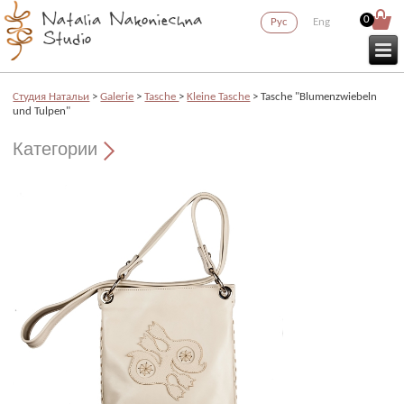
0
Рус
Eng
Cтудия Натальи
>
Galerie
>
Tasche
>
Kleine Tasche
> Tasche "Blumenzwiebeln
und Tulpen"
Категории