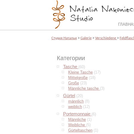
ГЛАВНА
Cтудия Натальи
>
Galerie
>
Verschiedene
>
Feldflas
Категории
Tasche
(60)
Kleine Tasche
(17)
Mittelgroße
(18)
Große
(23)
Männliche tasche
(3)
Gürtel
(20)
männlich
(8)
weiblich
(12)
Portemonnaie
(6)
Männliche
(1)
Weibliche
(5)
Gürteltaschen
(1)