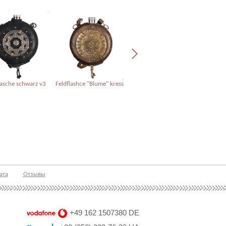
lasche schwarz v3
Feldflashce "Blume" kress
Feldflasche bronze braun
Feldflasc
schwarz
ата
Отзывы
+49 162 1507380 DE