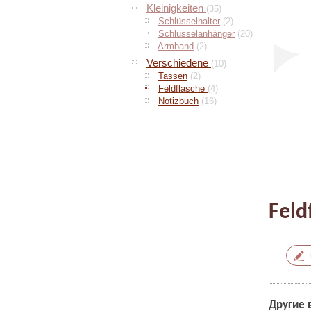
Kleinigkeiten
(35)
Schlüsselhalter
(2)
Schlüsselanhänger
(20)
Armband
(2)
Verschiedene
(10)
Tassen
(2)
Feldflasche
(4)
Notizbuch
(16)
Feld
Другие 