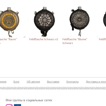
lasche "Baum"
Feldflasche Schwarz v2
Feldflasche "Blume"
Feldf
n
Schwarz
лерея
Блог
Об авторе
Выставки
Контакты
Доставка и опл
Мои группы в социальных сетях