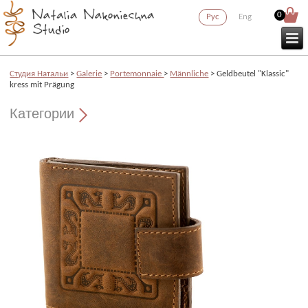
0
Рус
Eng
Cтудия Натальи
>
Galerie
>
Portemonnaie
>
Männliche
> Geldbeutel "Klassic"
kress mit Prägung
Категории