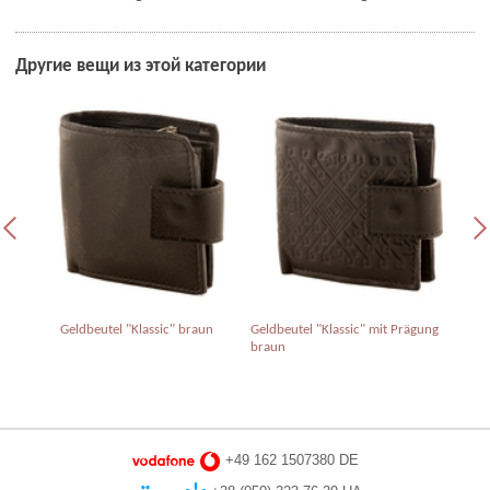
Другие вещи из этой категории
ng
Geldbeutel "Klassic" braun
Geldbeutel "Klassic" mit Prägung
Geld
braun
Kre
+49 162 1507380 DE